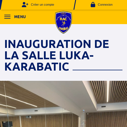
Panneau de gestion des cookies
Créer un compte
Connexion
MENU
INAUGURATION DE
LA SALLE LUKA-
KARABATIC