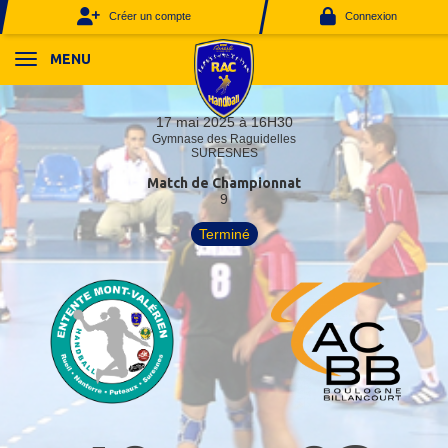
Panneau de gestion des cookies
Créer un compte
Connexion
MENU
17 mai 2025 à 16H30
Gymnase des Raguidelles
SURESNES
Match de Championnat
9
Terminé