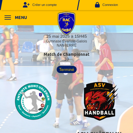
Panneau de gestion des cookies
Créer un compte
Connexion
MENU
25 mai 2025 à 15H45
Gymnase Évariste-Galois
NANTERRE
Match de Championnat
10
Terminé