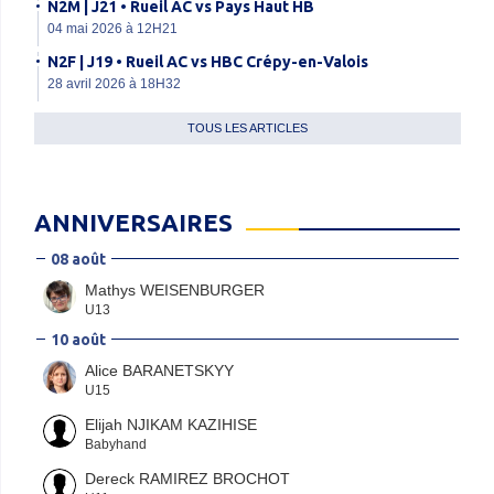
N2M | J21 • Rueil AC vs Pays Haut HB
04 mai 2026 à 12H21
N2F | J19 • Rueil AC vs HBC Crépy-en-Valois
28 avril 2026 à 18H32
TOUS LES ARTICLES
ANNIVERSAIRES
08 août
Mathys WEISENBURGER
U13
10 août
Alice BARANETSKYY
U15
Elijah NJIKAM KAZIHISE
Babyhand
Dereck RAMIREZ BROCHOT