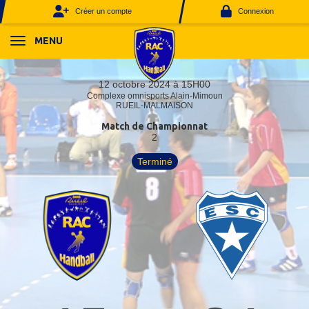
Panneau de gestion des cookies
Créer un compte
Connexion
MENU
12 octobre 2024 à 15H00
Complexe omnisports Alain-Mimoun
RUEIL-MALMAISON
Match de Championnat
2
Terminé