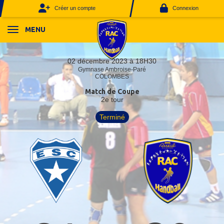
Panneau de gestion des cookies
Créer un compte
Connexion
MENU
02 décembre 2023 à 18H30
Gymnase Ambroise-Paré
COLOMBES
Match de Coupe
2e tour
Terminé